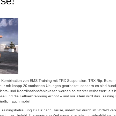
se!
ne Kombination von EMS Training mit TRX Suspension, TRX Rip, Boxen
 nur mit knapp 20 statischen Übungen gearbeitet, sondern es sind h
ichts- und Koordinationsfähigkeiten werden so stärker verbessert, als
sel und die Fettverbrennung erhöht – und vor allem wird das Training 
ändlich auch mobil!
n Trainingsbetreuung zu Dir nach Hause, indem wir durch im Vorfeld ve
ewohntes Umfeld, Ersparnis von Zeit sowie absolute Individualität im Tra