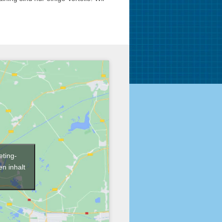
eting-
n inhalt